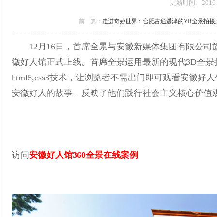
更新时间:
2016
前一篇：
走进奇妙世界：合肥古逍遥津的VR全景拍摄
12月16日，首席全景与安徽新媒体集团有限公司
徽好人馆正式上线。首席全景运用最新的现代3D全
html5,css3技术，让浏览者不需出门即可观看安徽
安徽好人的故事，反映了他们践行社会主义核心价值
访问
安徽好人馆360全景在线案例