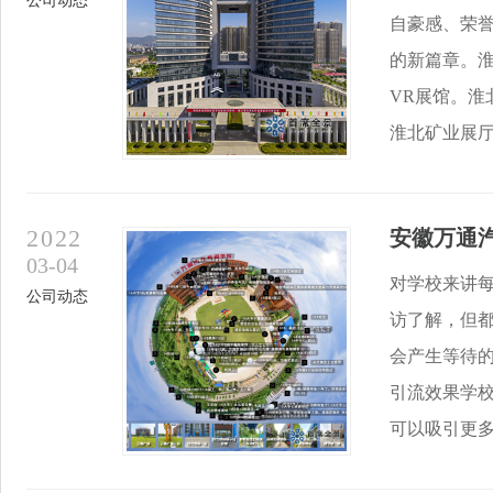
公司动态
自豪感、荣
的新篇章。
VR展馆。淮
淮北矿业展厅场景
2022
安徽万通
03-04
对学校来讲
公司动态
访了解，但
会产生等待
引流效果学
可以吸引更多的