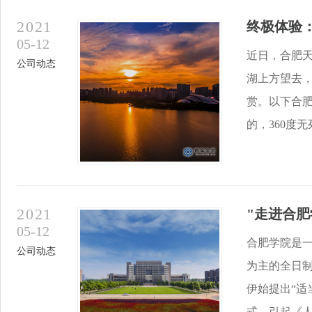
2021
终极体验
05-12
近日，合肥
公司动态
湖上方望去
赏。以下合
的，360度无
2021
"走进合肥
05-12
合肥学院是一
公司动态
为主的全日制
伊始提出“适
式，引起《