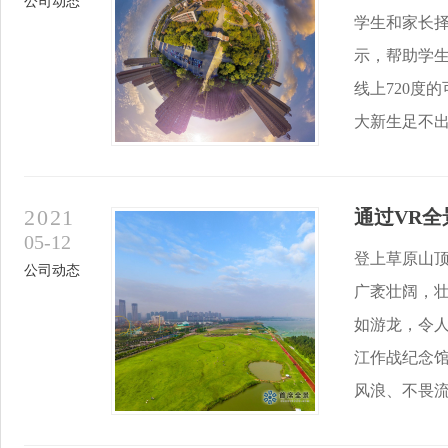
公司动态
学生和家长择
示，帮助学生
线上720度
大新生足不出户了
2021
通过VR全
05-12
登上草原山
公司动态
广袤壮阔，
如游龙，令
江作战纪念
风浪、不畏流血、