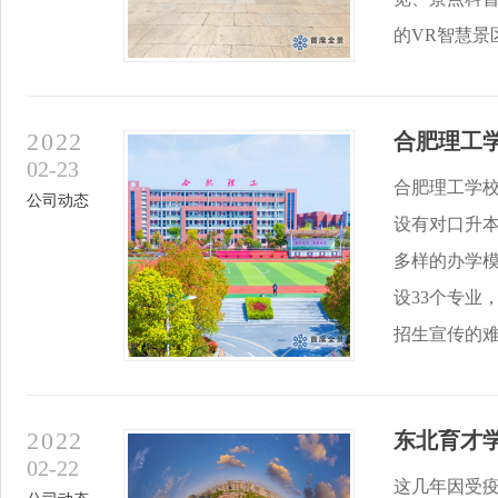
的VR智慧景区
2022
合肥理工
02-23
合肥理工学校
公司动态
设有对口升本
多样的办学
设33个专业
招生宣传的难题
2022
东北育才学
02-22
这几年因受疫