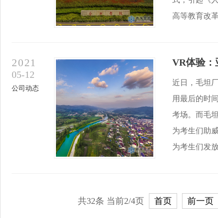
高等教育改革的“
2021
VR体验
05-12
近日，毛坦
公司动态
用最后的时
考场。而毛
为考生们助
为考生们发放一本
共32条 当前2/4页
首页
前一页