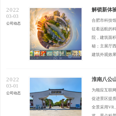
2022
解锁新体
03-03
合肥市科技馆
公司动态
征着远航的
院，建筑面积
秘；主展厅西
建筑外观效果随
2022
淮南八公
03-01
为顺应互联
公司动态
促进景区提质
全景采用VR
览、景点科普